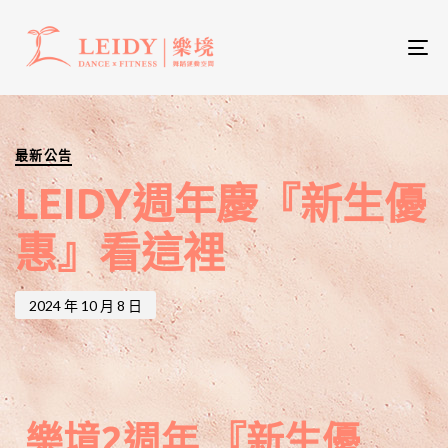
To
nav
PUBLISHED
Published
IN:
on:
最新公告
LEIDY週年慶『新生優
惠』看這裡
2024 年 10 月 8 日
樂境2週年 『新生優