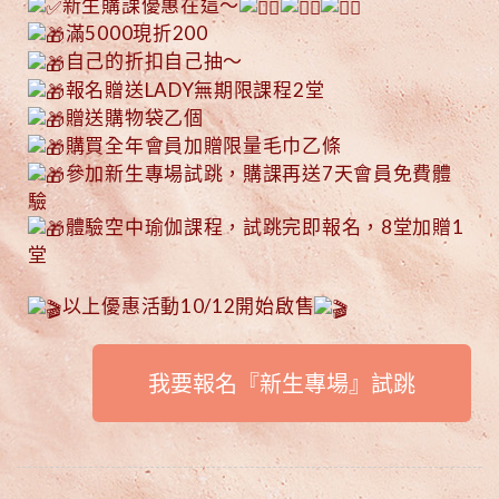
新生購課優惠在這～
滿5000現折200
自己的折扣自己抽～
報名贈送LADY無期限課程2堂
贈送購物袋乙個
購買全年會員加贈限量毛巾乙條
參加新生專場試跳，購課再送7天會員免費體
驗
體驗空中瑜伽課程，試跳完即報名，8堂加贈1
堂
以上優惠活動10/12開始啟售
我要報名『新生專場』試跳