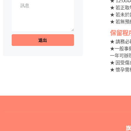
★ 12:
★ 若正取
★ 若未
★ 若無
保留程
★ 請務
★一般事
一年可辦
★ 因受
★ 懷孕