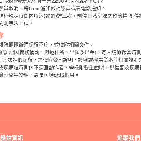
00以前課程則最遲於前一天22:00可取消或者預約。
學員取消，將Email通知候補學員或者電話通知。
於課程規定時間內取消(遲退)達三次，則停止該堂課之預約權限(停
預約則無法上課。
序
必親臨櫃檯辦理保留程序，並檢附相關文件。
假原因(因職務輪動、搬遷住所、出國及出差)，每人請假保留時間
理兩次請假保留，需檢附公司證明、護照或機票影本等相關證明
傷或疾病短時間內不適宜動作者，需檢附醫生證明，視傷害及疾病
需檢附醫生證明，最長可順延12個月。
旗艦館資訊
追蹤我們