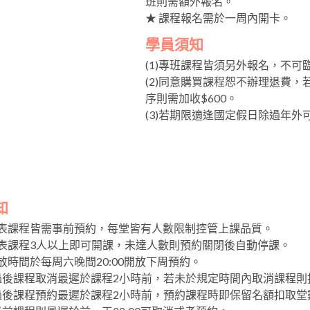
班則需額外報名。
★ 課程報名需於一周內開卡。
學員須知
(1)專班課程皆須另外報名，不可
(2)同意購買課程恕不辦理退費
序則需加收$600。
(3)若期限適逢國定假日除過年
知
課表課程皆需事前預約，每堂皆有人數限制控管上課品質。
課表課程3人以上即可開課，未達人數則預約關閉後自動停課。
放時間於每周六晚間20:00開放下周預約。
:00過後課程取消最遲於課程2小時前，若未於規定時間內取消課程
00過後課程預約最遲於課程2小時前，預約課程時即保留名額扣取堂