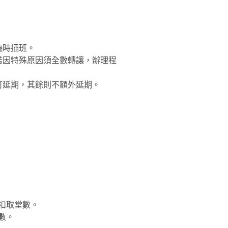
臨時插班。
，若因特殊原因須全數轉讓，辦理程
外可延期，其餘則不額外延期。
則扣取堂數。
數。