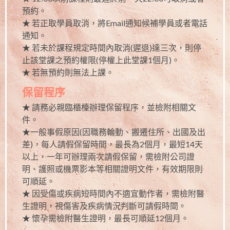
預約。
★ 若正取學員取消，將Email通知候補學員或者電話
通知。
★ 若未於課程規定時間內取消(遲退)達三次，則停
止該堂課之預約權限(停權上此堂課1個月)。
★ 若無預約則無法上課。
保留程序
★ 請務必親臨櫃檯辦理保留程序，並檢附相關文
件。
★一般事假原因(因職務輪動、搬遷住所、出國及出
差)，每人請假保留時間，最長為2個月，最短14天
以上，一年可辦理兩次請假保留，需檢附公司證
明、護照或機票影本等相關證明文件，有效期限則
可順延。
★ 因受傷或疾病短時間內不適宜動作者，需檢附醫
生證明，視傷害及疾病情況判斷可請假時間。
★ 懷孕需檢附醫生證明，最長可順延12個月。