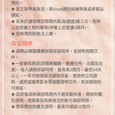
預約。
★ 若正取學員取消，將Email通知候補學員或者電話
通知。
★ 若未於課程規定時間內取消(遲退)達三次，則停
止該堂課之預約權限(停權上此堂課1個月)。
★ 若無預約則無法上課。
保留程序
★ 請務必親臨櫃檯辦理保留程序，並檢附相關文
件。
★一般事假原因(因職務輪動、搬遷住所、出國及出
差)，每人請假保留時間，最長為2個月，最短14天
以上，一年可辦理兩次請假保留，需檢附公司證
明、護照或機票影本等相關證明文件，有效期限則
可順延。
★ 因受傷或疾病短時間內不適宜動作者，需檢附醫
生證明，視傷害及疾病情況判斷可請假時間。
★ 懷孕需檢附醫生證明，最長可順延12個月。